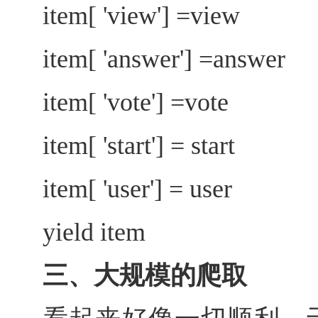
item[ 'view'] =view
item[ 'answer'] =answer
item[ 'vote'] =vote
item[ 'start'] = start
item[ 'user'] = user
yield item
三、大规模的爬取