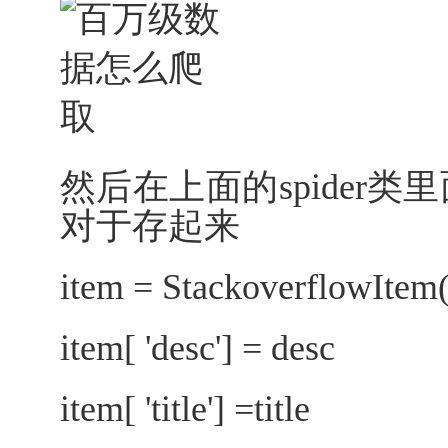
然后在上面的spider
对于存起来
item = StackoverflowItem(
item[ 'desc'] = desc
item[ 'title'] =title