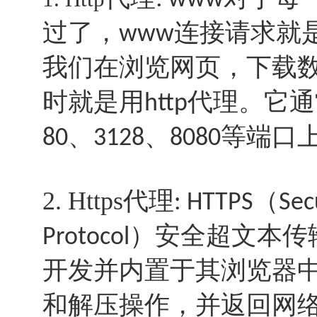
: www
过了，
连接请求就
www
我们在浏览网页，下载
时就是用
代理。它通
http
、
、
等端口
80
3128
8080
2. Https代理
（
: HTTPS
Sec
）安全超文本传
Protocol
开发并内置于其浏览器
和解压操作，并返回网