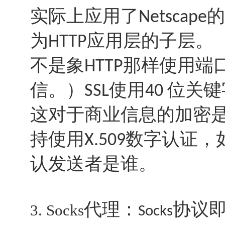
实际上应用了
的
Netscape
为
应用层的子层。
HTTP
不是象
那样使用端
HTTP
信。）
使用
位关键
SSL
40
这对于商业信息的加密
持使用
数字认证，
X.509
认发送者是谁。
代理：
协议
3. Socks
Socks