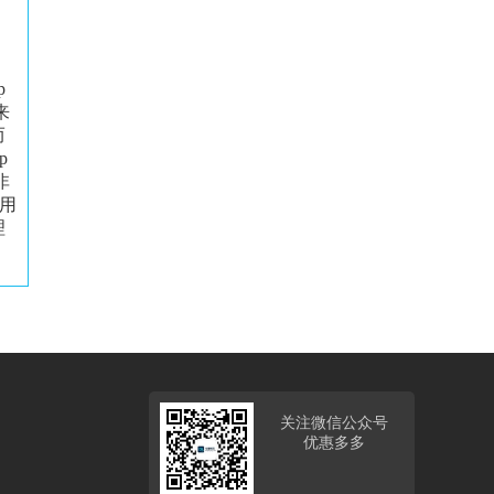
，
p
来
而
p
非
用
理
关注微信公众号
优惠多多