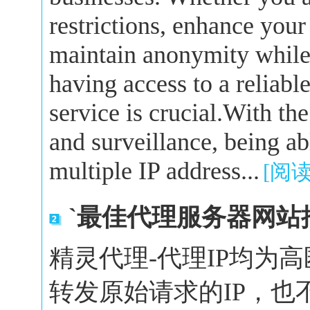
restrictions, enhance your
maintain anonymity while 
having access to a reliabl
service is crucial.With the
and surveillance, being a
multiple IP address...
[阅
`最佳代理服务器网站
精灵代理-代理IP均为
转发原始请求的IP，也