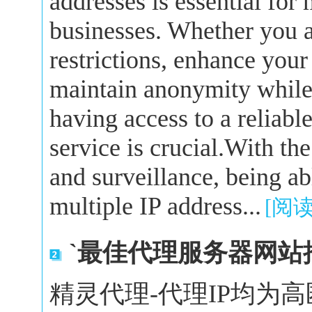
addresses is essential for
businesses. Whether you a
restrictions, enhance your
maintain anonymity while 
having access to a reliabl
service is crucial.With the
and surveillance, being a
multiple IP address...
[阅
`最佳代理服务器网站
精灵代理-代理IP均为