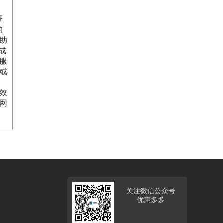
匿
的
助
成
服
或
效
网
关注微信公众号
优惠多多