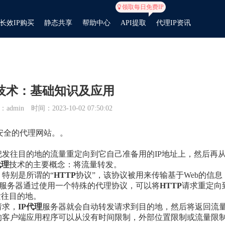
领取每日免费IP
长效IP购买
静态共享
帮助中心
API提取
代理IP资讯
理技术：基础知识及应用
admin
时间：2023-10-02 07:50:02
、安全的代理网站。。
把发往目的地的流量重定向到它自己准备用的IP地址上，然后再
代理
技术的主要概念：将流量转发。
特别是所谓的“
HTTP
协议”，该协议被用来传输基于Web的信息
服务器通过使用一个特殊的代理协议，可以将
HTTP
请求重定向
发往目的地。
请求，
IP代理
服务器就会自动转发请求到目的地，然后将返回流
的客户端应用程序可以从没有时间限制，外部位置限制或流量限