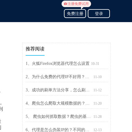
注册免费试用
免费注册
登录
推荐阅读
1、火狐Firefox浏览器代理怎么设置
10-31
2、为什么免费的代理IP不好用？自己搭建代理IP池要注意什么
11-10
从
3、成功的刷单方法分享，怎么刷单能有效躲避稽查
11-12
，
4、爬虫怎么爬取大规模数据的？精灵代理千万IP池来帮忙
11-20
到
5、 爬虫如何抓取数据？爬虫的基本流程介绍
11-28
量
制
6、代理是怎么伪装IP的？不同的代理，隐藏IP的能力不一样
12-13