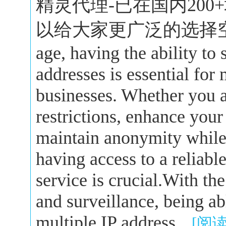
精灵代理-已在国内20
以给大家更广泛的选择空间。In 
age, having the ability to
addresses is essential for
businesses. Whether you a
restrictions, enhance your
maintain anonymity while 
having access to a reliabl
service is crucial.With the
and surveillance, being a
multiple IP address...
[阅