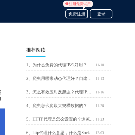
注册免费试用
免费注册
登录
推荐阅读
1、为什么免费的代理IP不好用？自己搭建代理IP池要注意什么
11-10
2、爬虫用哪家动态代理好？自建与购买代理IP的优劣势分析
11-13
威
3、怎么有效应对反爬虫？代理IP是个好帮手
11-16
加
4、爬虫怎么爬取大规模数据的？精灵代理千万IP池来帮忙
11-20
5、HTTP代理是怎么设置的？浏览器与QQ设置HTTP代理方法
11-23
6、http代理什么意思，什么是Socks代理？二者有什么区别
12-03