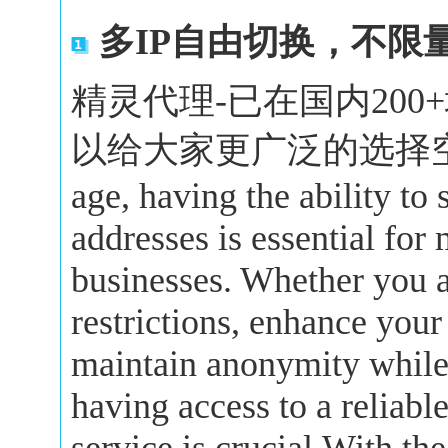
多IP自由切换，不限
精灵代理-已在国内20
以给大家更广泛的选择空间。In 
age, having the ability to
addresses is essential for
businesses. Whether you a
restrictions, enhance your
maintain anonymity while 
having access to a reliabl