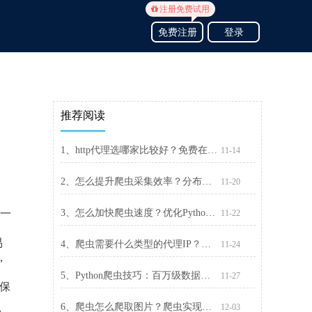
注册免费试用
免费注册
登录
推荐阅读
1、http代理选哪家比较好？免费在线代理网站
11-14
2、怎么提升爬虫采集效率？分布式爬虫让你采集更快
11-20
另一
3、怎么加快爬虫速度？优化Python爬虫的速度
11-22
易
4、爬虫需要什么类型的代理IP？几种类型代理IP的区别
11-24
，
5、Python爬虫技巧：百万级数据怎么爬取
11-27
保
6、爬虫怎么爬取图片？爬虫实现批量下载图片
12-03