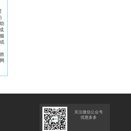
匿
的
助
成
服
或
效
网
关注微信公众号
优惠多多