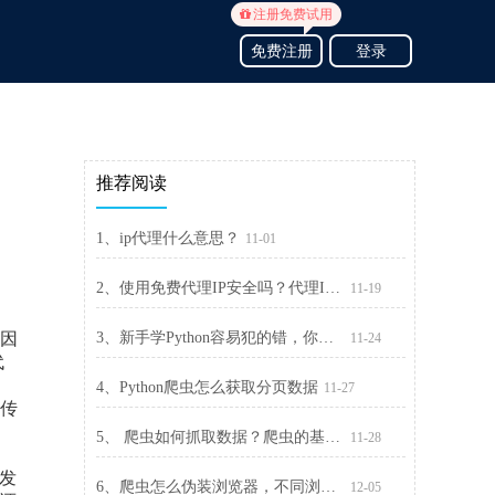
注册免费试用
免费注册
登录
推荐阅读
1、ip代理什么意思？
11-01
2、使用免费代理IP安全吗？代理IP用哪种好？
11-19
，因
3、新手学Python容易犯的错，你掉过哪些坑
11-24
代
4、Python爬虫怎么获取分页数据
11-27
传
之
5、 爬虫如何抓取数据？爬虫的基本流程介绍
11-28
来发
6、爬虫怎么伪装浏览器，不同浏览器的User-Agent不同
12-05