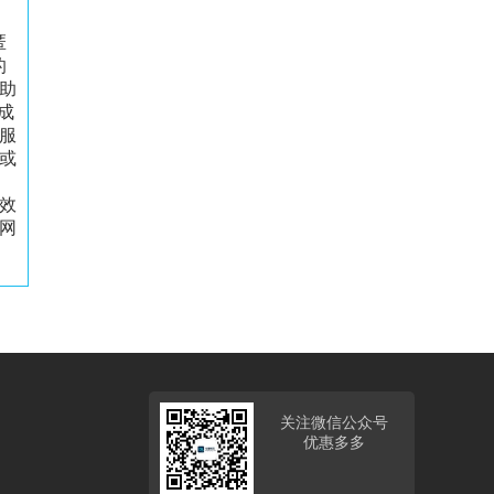
匿
的
助
成
服
或
效
网
关注微信公众号
优惠多多