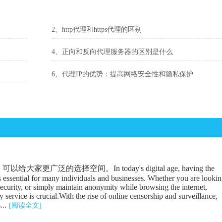
2、http代理和https代理的区别
4、正向和反向代理服务器的区别是什么
6、代理IP的优势：提高网络安全性和隐私保护
广泛的选择空间。In today's digital age, having the
is essential for many individuals and businesses. Whether you are looki
security, or simply maintain anonymity while browsing the internet,
 service is crucial.With the rise of online censorship and surveillance,
...
[阅读全文]