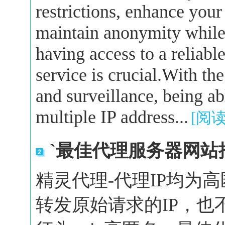
restrictions, enhance your
maintain anonymity while 
having access to a reliabl
service is crucial.With the
and surveillance, being a
multiple IP address...
[阅
`最佳代理服务器网站
精灵代理-代理IP均为
转发原始请求的IP，也