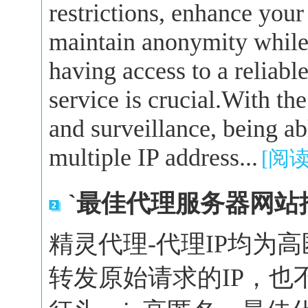
restrictions, enhance your
maintain anonymity while 
having access to a reliabl
service is crucial.With the
and surveillance, being a
multiple IP address...
[阅
`最佳代理服务器网站
精灵代理-代理IP均为
转发原始请求的IP，也