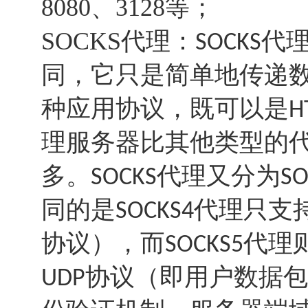
8080
、
3128
等；
SOCKS代理：
代
SOCKS
同，它只是简单地传递
种应用协议，既可以是
H
理服务器比其他类型的
多。
代理又分为
SOCKS
SO
同的是
代理只支
SOCKS4
协议），而
代理
SOCKS5
协议（即用户数据包
UDP