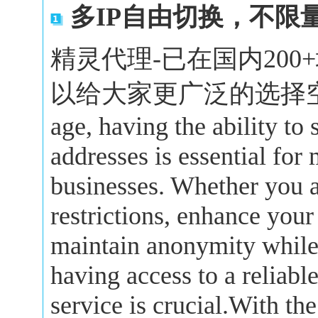
多IP自由切换，不限
精灵代理-已在国内20
以给大家更广泛的选择空间。In 
age, having the ability to
addresses is essential for
businesses. Whether you a
restrictions, enhance your
maintain anonymity while 
having access to a reliabl
service is crucial.With the