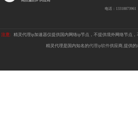
电话：13318873961
注意:
精灵代理ip加速器仅提供国内网络ip节点，不提供境外网络节点
精灵代理是国内知名的
代理ip软件
供应商,提供的