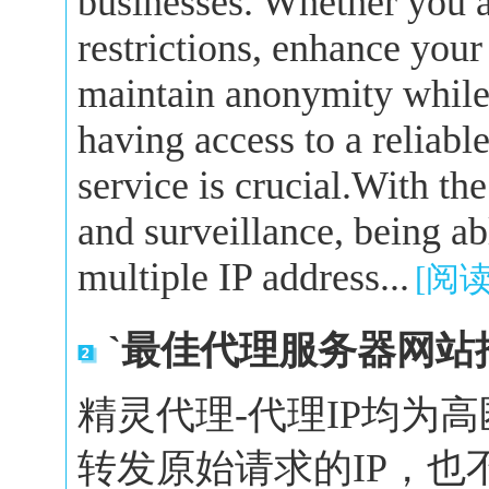
businesses. Whether you a
restrictions, enhance your
maintain anonymity while 
having access to a reliabl
service is crucial.With the
and surveillance, being a
multiple IP address...
[阅
`最佳代理服务器网站
精灵代理-代理IP均为
转发原始请求的IP，也