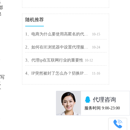
区
—都
他
随机推荐
1、电商为什么要使用高匿名的代理IP
10-15
的
2、如何在IE浏览器中设置代理服务器
10-24
平
3、代理ip在互联网行业的重要性
10-12
4、IP突然被封了怎么办？切换IP解封最快
11-16
编写
成
个
份