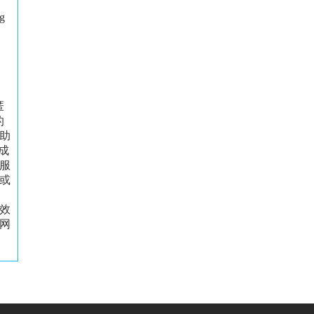
ng
匿
的
助
成
服
或
效
网