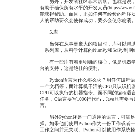
另外，开发者社区非常活跃。也就是说，
有助于确保所有水平的开发人员(https://www.fulls
能获得帮助。而且，正如任何有经验的程序
人的帮助要么会使你成功，要么会使你崩溃
5.库
当你在从事更庞大的项目时，库可以帮助你节
一系列库，从科学计算的NumPy和SciPy到网络
有一些库有着更明确的核心，像是机器学习应用的s
台的支持，这是绝佳的便利。
Python语言为什么那么火？用任何编程
一个文档等，而计算机干活的CPU只认识机
CPU可以执行的机器指令。而不同的编程语
任务，C语言要写1000行代码，Java只需要写1
言。
另外Python还是一门通用的语言，可满
择。如果他们使用Python作为一份工作或
工作之间并无关联。Python可以被用作系