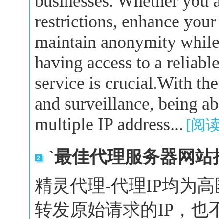
businesses. Whether you a
restrictions, enhance your
maintain anonymity while 
having access to a reliabl
service is crucial.With the
and surveillance, being a
multiple IP address...
[阅
`最佳代理服务器网站
精灵代理-代理IP均为
转发原始请求的IP，也