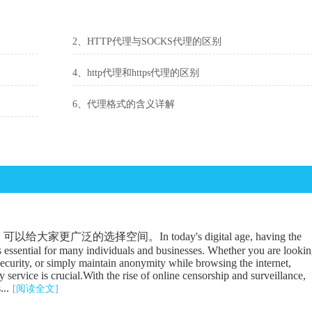
2、HTTP代理与SOCKS代理的区别
4、http代理和https代理的区别
6、代理格式的含义详解
广泛的选择空间。In today's digital age, having the
is essential for many individuals and businesses. Whether you are looki
security, or simply maintain anonymity while browsing the internet,
 service is crucial.With the rise of online censorship and surveillance,
...
[阅读全文]