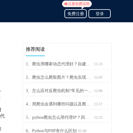
注册免费试用
免费注册
登录
推荐阅读
1、爬虫用哪家动态代理好？自建与购买代理IP的优劣势分析
11-13
2、爬虫怎么爬取图片？爬虫实现批量下载图片
12-03
务
3、怎么应对反爬虫机制?常见的一些限制以及突破限制方法
12-06
收
4、用爬虫会遇到哪些问题以及爬虫常见问题案例分析
12-17
增
代
5、python爬虫怎么用代理IP？四种添加代理IP的方法
12-25
的
6、Python与PHP有什么区别
01-08