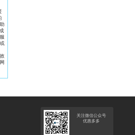
匿
的
助
成
服
或
效
网
关注微信公众号
优惠多多