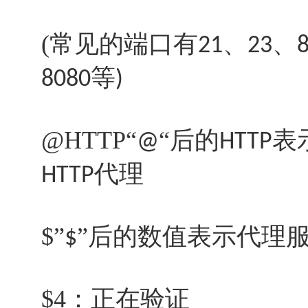
(常见的端口有
、
、
21
23
等
8080
)
@HTTP“
“后的
表
@
HTTP
代理
HTTP
$”
”后的数值表示代理
$
$4：正在验证