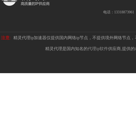
电话：13318873961
注意:
精灵代理ip加速器仅提供国内网络ip节点，不提供境外网络节点
精灵代理是国内知名的
代理ip软件
供应商,提供的