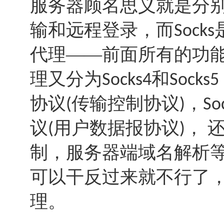
服务器顾名思义就是分
输和远程登录，而
Socks
代理——前面所有的功能
理又分为
和
Socks4
Socks5
协议
传输控制协议
，
(
)
So
议
用户数据报协议
， 
(
)
制，服务器端域名解析
可以干反过来就不行了
理。