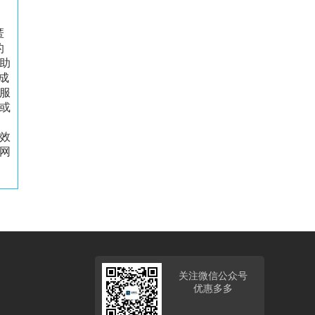
匿
的
助
成
服
或
效
网
关注微信公众号
优惠多多