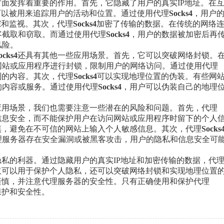
面发挥着重要的作用。首先，它隐藏了用户的真实IP地址。在
可以被用来追踪用户的活动和位置。通过使用代理
Socks
4
，用户
踪和监视。其次，代理
Socks
4
加密了传输的数据。在传统的网络
客截取和窃取。而通过使用代理
Socks
4
，用户的数据被加密后再
风险。
ocks
4
还具有其他一些应用场景。首先，它可以突破网络封锁。
网站或应用程序进行封锁，限制用户的网络访问。通过使用代理
制的内容。其次，代理
Socks
4
可以实现地理位置的伪装。有些网
的内容或服务。通过使用代理
Socks
4
，用户可以伪装自己的地理
应用场景，我们也需要注意一些潜在的风险和问题。首先，代理
信息安全，而不能保护用户在访问网站或应用程序时留下的个人
慎，避免在不可信的网站上输入个人敏感信息。其次，代理
Socks
理服务器存在安全漏洞或被黑客攻击，用户的隐私和信息安全可
私的利器。通过隐藏用户的真实IP地址和加密传输的数据，代
仅可以用于保护个人隐私，还可以突破网络封锁和实现地理位置
谨慎，并注意代理服务器的安全性。只有正确使用和保护代理
保护和安全性。