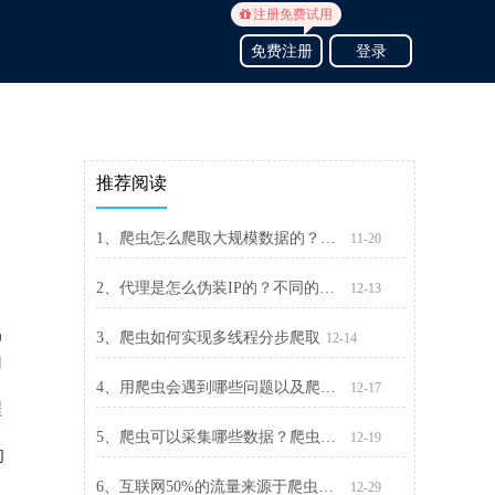
注册免费试用
免费注册
登录
推荐阅读
1、爬虫怎么爬取大规模数据的？精灵代理千万IP池来帮忙
11-20
2、代理是怎么伪装IP的？不同的代理，隐藏IP的能力不一样
12-13
中
3、爬虫如何实现多线程分步爬取
12-14
加
4、用爬虫会遇到哪些问题以及爬虫常见问题案例分析
12-17
程
。
5、爬虫可以采集哪些数据？爬虫借用什么工具可以提高效率
12-19
的
6、互联网50%的流量来源于爬虫，爬虫喜欢爬哪些网站？
12-29