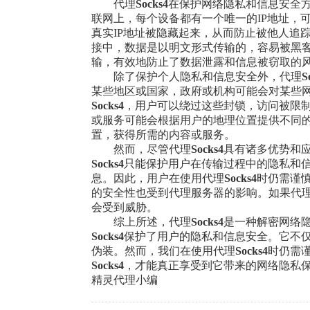
代理
Socks
4
在保护网络隐私和信息安全方
联网上，每个设备都有一个唯一的IP地址，
真实IP地址被隐藏起来，从而防止被他人追
接中，数据是以明文形式传输的，容易被黑
输，有效地防止了数据泄露和信息被窃取的
除了保护个人隐私和信息安全外，代理
S
某些地区或国家，政府或机构可能会对某些
Socks
4
，用户可以绕过这些封锁，访问被限
或服务可能会根据用户的地理位置提供不同
置，获得所需的内容或服务。
然而，尽管代理
Socks
4
具有诸多优势和
Socks
4
只能保护用户在传输过程中的隐私和
息。因此，用户在使用代理
Socks
4
时仍需谨
的安全性也受到代理服务器的影响。如果代
会受到威胁。
综上所述，代理
Socks
4
是一种解密网络隐
Socks
4
保护了用户的隐私和信息安全。它不
伪装。然而，我们在使用代理
Socks
4
时仍需
Socks
4
，才能真正享受到它带来的网络隐私
精灵代理小编