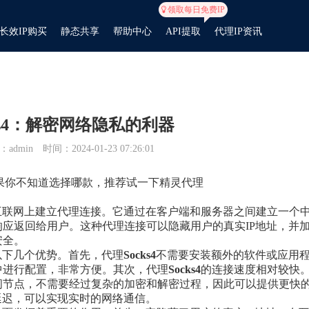
领取每日免费IP
长效IP购买
静态共享
帮助中心
API提取
代理IP资讯
ks4：解密网络隐私的利器
admin
时间：2024-01-23 07:26:01
如果你不知道选择哪款，推荐试一下
精灵代理
互联网上建立代理连接。它通过在客户端和服务器之间建立一个
应返回给用户。这种代理连接可以隐藏用户的真实IP地址，并
安全。
以下几个优势。首先，代理
Socks
4
不需要安装额外的软件或应用
中进行配置，非常方便。其次，代理
Socks
4
的连接速度相对较快
间节点，不需要经过复杂的加密和解密过程，因此可以提供更快
延迟，可以实现实时的网络通信。