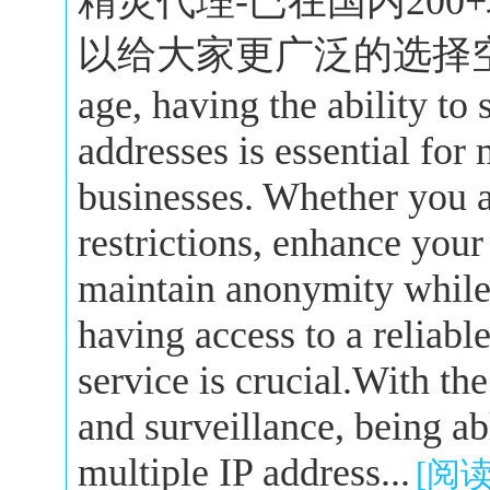
精灵代理-已在国内20
以给大家更广泛的选择空间。In 
age, having the ability to
addresses is essential for
businesses. Whether you a
restrictions, enhance your
maintain anonymity while 
having access to a reliabl
service is crucial.With the
and surveillance, being a
multiple IP address...
[阅