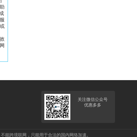
的
助
成
服
或
效
网
关注微信公众号
优惠多多
，不能跨境联网，只能用于合法的国内网络加速。