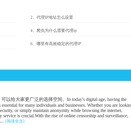
2、代理IP地址怎么设置
4、爬虫为什么需要代理ip
6、哪里有高效稳定的代理IP
广泛的选择空间。In today's digital age, having the
is essential for many individuals and businesses. Whether you are looki
security, or simply maintain anonymity while browsing the internet,
 service is crucial.With the rise of online censorship and surveillance,
...
[阅读全文]