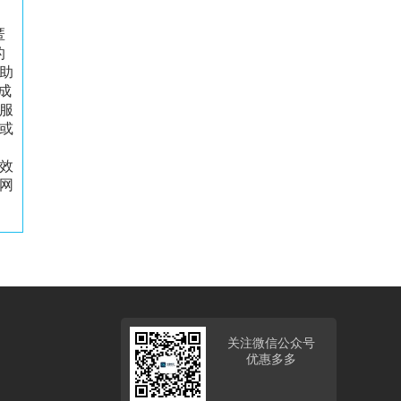
匿
的
助
成
服
或
效
网
关注微信公众号
优惠多多