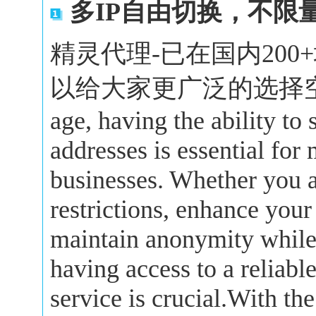
多IP自由切换，不限
精灵代理-已在国内20
以给大家更广泛的选择空间。In 
age, having the ability to
addresses is essential for
businesses. Whether you a
restrictions, enhance your
maintain anonymity while 
having access to a reliabl
service is crucial.With the