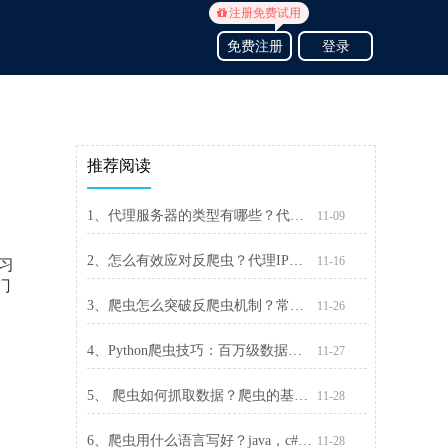
注册免费试用
免费注册
登录
推荐阅读
1、代理服务器的类型有哪些？代理服务器类型汇总
11-09
2、怎么有效应对反爬虫？代理IP是个好帮手
11-16
习
门
3、爬虫怎么突破反爬虫机制？常见六种破解方法
11-26
4、Python爬虫技巧：百万级数据怎么爬取
11-27
5、 爬虫如何抓取数据？爬虫的基本流程介绍
11-28
，
6、爬虫用什么语言写好？java，c#，C++，还是python？
11-28