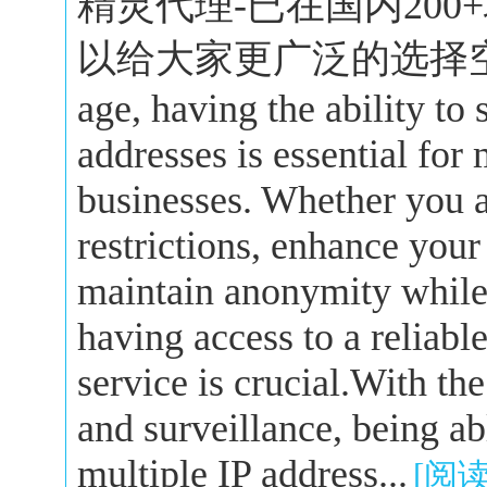
精灵代理-已在国内20
以给大家更广泛的选择空间。In 
age, having the ability to
addresses is essential for
businesses. Whether you a
restrictions, enhance your
maintain anonymity while 
having access to a reliabl
service is crucial.With the
and surveillance, being a
multiple IP address...
[阅