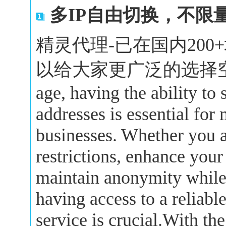
多IP自由切换，不限
精灵代理-已在国内20
以给大家更广泛的选择空间。In 
age, having the ability to
addresses is essential for
businesses. Whether you a
restrictions, enhance your
maintain anonymity while 
having access to a reliabl
service is crucial.With the